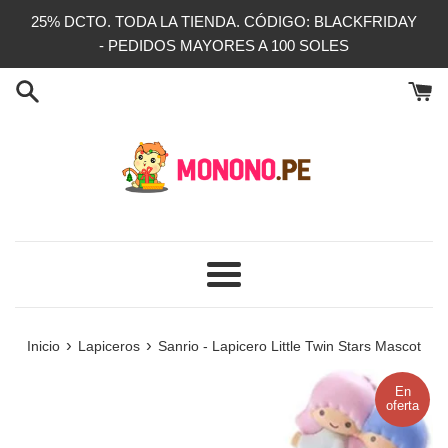
Ir
25% DCTO. TODA LA TIENDA. CÓDIGO: BLACKFRIDAY
directamente
- PEDIDOS MAYORES A 100 SOLES
al
contenido
Más
›
›
Inicio
Lapiceros
Sanrio - Lapicero Little Twin Stars Mascot
En
oferta