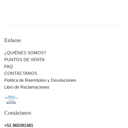
ENVÍOS:
> LIMA (DEPARTAMENTO):
Costo: S/. 8
Tiempo de entrega: 1 a 4 días útiles
Enlaces
> PROVINCIA:
¿QUIÉNES SOMOS?
Olva
PUNTOS DE VENTA
Delivery a Domicilio:
FAQ
Costo: S/. 15
CONTÁCTANOS
Tiempo: 4 a 10 días
Política de Reembolso y Devoluciones
Shalom
Libro de Reclamaciones
Recojo en agencia
Costo: S/. 10
Tiempo: 2 a 4 días
Contáctanos
> RECOJOS EN TIENDA:
+51 965391481