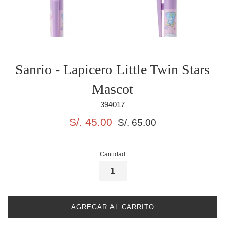
Sanrio - Lapicero Little Twin Stars
Mascot
394017
Precio
Precio
S/. 45.00
S/. 65.00
de
habitual
oferta
Cantidad
AGREGAR AL CARRITO