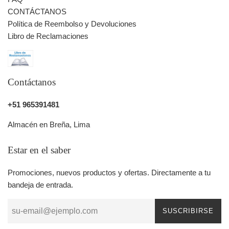
Costo: S/. 15
CONTÁCTANOS
Tiempo: 4 a 10 días
Política de Reembolso y Devoluciones
Shalom
Libro de Reclamaciones
Recojo en agencia
Costo: S/. 10
Tiempo: 2 a 4 días
Contáctanos
> RECOJOS EN TIENDA:
+51 965391481
Costo: Gratis
Tiempo: Se puede recoger desde el mismo día.
Almacén en Breña, Lima
Estar en el saber
SOLICITUDES ESPECIALES:
Promociones, nuevos productos y ofertas. Directamente a tu
Contactarnos vía Whatsapp al +51 965 391 481
bandeja de entrada.
SUSCRIBIRSE