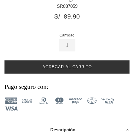
SR837059
Precio
S/. 89.90
habitual
Cantidad
AGREGAR AL CARRITO
Pago seguro con:
Descripción