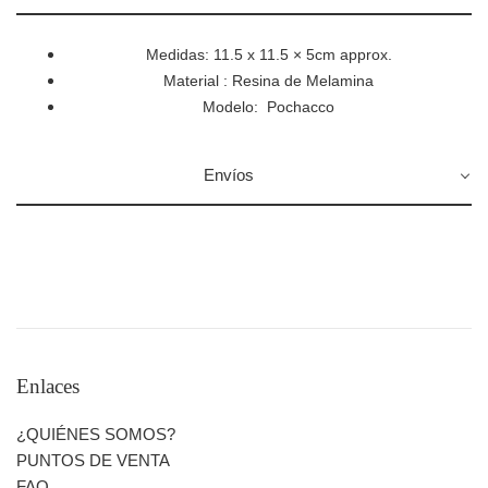
Medidas:
11.5 x 11.5 × 5cm approx.
Material : Resina de Melamina
Modelo: Pochacco
Envíos
ENVÍOS:
> LIMA (DEPARTAMENTO):
Costo: S/. 8
Tiempo de entrega: 1 a 4 días útiles
Enlaces
> PROVINCIA:
¿QUIÉNES SOMOS?
Olva
PUNTOS DE VENTA
Delivery a Domicilio:
FAQ